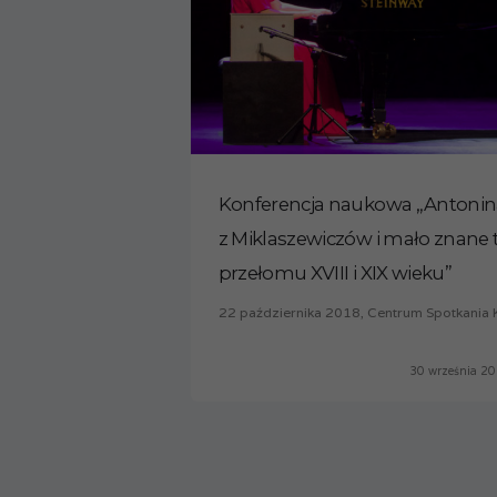
Konferencja naukowa „Antoni
z Miklaszewiczów i mało znane t
przełomu XVIII i XIX wieku”
22 października 2018, Centrum Spotkania Kul
30 września 2