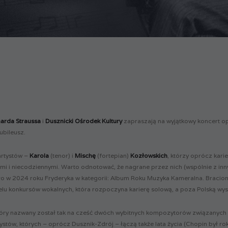
harda Straussa
i
Dusznicki Ośrodek Kultury
zapraszają na wyjątkowy koncert op
ubileusz.
artystów –
Karola
(tenor) i
Mischę
(fortepian)
Kozłowskich
, którzy oprócz kari
ymi i niecodziennymi. Warto odnotować, że nagrane przez nich (wspólnie z in
ło w 2024 roku Fryderyka w kategorii: Album Roku Muzyka Kameralna. Braci
elu konkursów wokalnych, która rozpoczyna karierę solową, a poza Polską wy
tóry nazwany został tak na cześć dwóch wybitnych kompozytorów związanych 
tystów, których – oprócz Dusznik-Zdrój – łączą także lata życia (Chopin był 