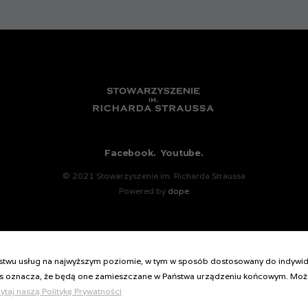
Facebook.
Youtube.
© 2021 Stowarzyszenie im. Richarda Straussa
Powered by
dope
Polityka prywatności strony
aństwu usług na najwyższym poziomie, w tym w sposób dostosowany do indywi
kies oznacza, że będą one zamieszczane w Państwa urządzeniu końcowym. Moż
ytaj naszą Politykę Prywatności