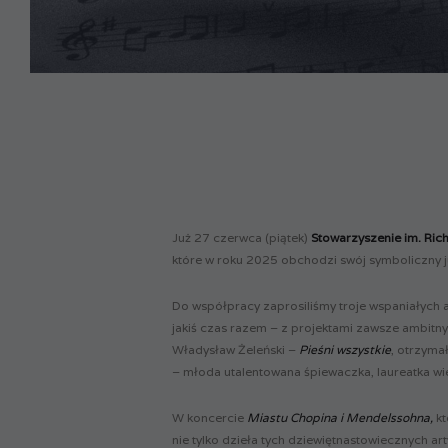
Już 27 czerwca (piątek)
Stowarzyszenie im. Ric
które w roku 2025 obchodzi swój symboliczny j
Do współpracy zaprosiliśmy troje wspaniałych 
jakiś czas razem – z projektami zawsze ambitn
Władysław Żeleński –
Pieśni wszystkie
, otrzyma
– młoda utalentowana śpiewaczka, laureatka wi
W koncercie
Miastu Chopina i Mendelssohna,
k
nie tylko dzieła tych dziewiętnastowiecznych ar