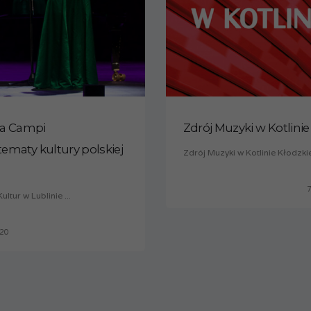
na Campi
Zdrój Muzyki w Kotlinie
ematy kultury polskiej
Zdrój Muzyki w Kotlinie Kłodzkiej
7
tur w Lublinie ...
020