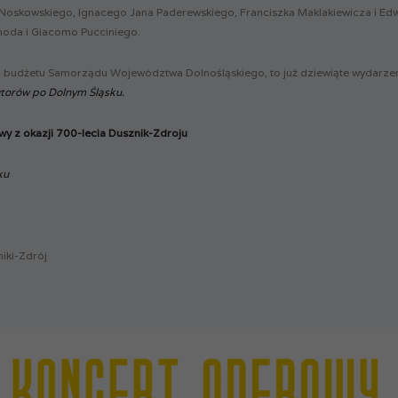
Noskowskiego, Ignacego Jana Paderewskiego, Franciszka Maklakiewicza i Edw
oda i Giacomo Pucciniego.
z budżetu Samorządu Województwa Dolnośląskiego, to już dziewiąte wydarzen
torów po Dolnym Śląsku.
wy z okazji 700-lecia Dusznik-Zdroju
ku
niki-Zdrój