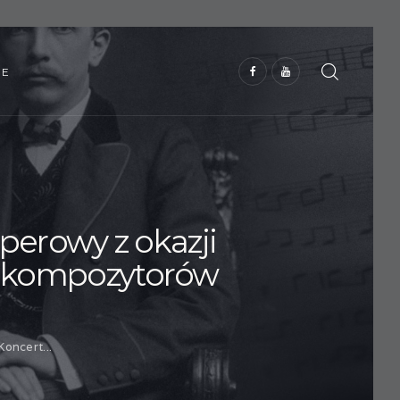
IE
perowy z okazji
ch kompozytorów
oncert...