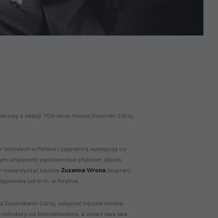
erowy z okazji 700-lecia miasta Duszniki-Zdrój,
er solowych w Polsce i zagranicą występują co
nymi artystami) wydawnictwo płytowe: album
om towarzyszyć będzie
Zuzanna Wrona
(sopran)
stępowała już m.in. w Rzymie.
z Dusznikami-Zdrój, usłyszeć będzie można
rok młodszy od Mendelssohna, a zmarł dwa lata