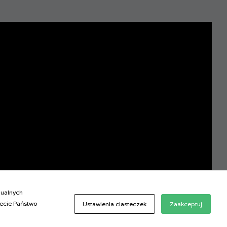
dualnych
ecie Państwo
Ustawienia ciasteczek
Zaakceptuj