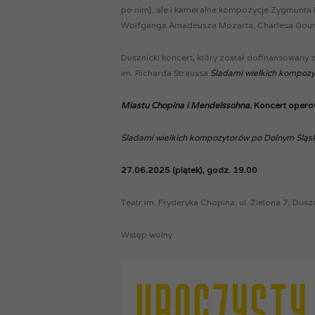
po nim), ale i kameralne kompozycje Zygmunta 
Wolfganga Amadeusza Mozarta, Charlesa Goun
Dusznicki koncert
,
który został dofinansowany 
im. Richarda Straussa
Śladami wielkich kompozy
Miastu Chopina i Mendelssohna
. Koncert opero
Śladami wielkich kompozytorów po Dolnym Śląs
27.06.2025 (piątek), godz. 19.00
Teatr im. Fryderyka Chopina, ul. Zielona 7, Dusz
Wstęp wolny