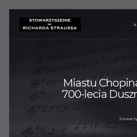
A
Miastu Chopina
700-lecia Dusz
Stowarz