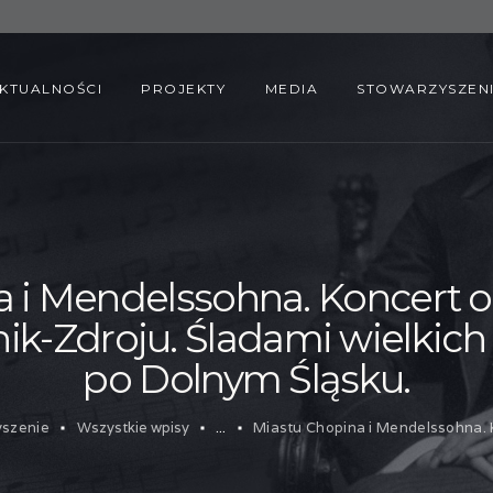
AKTUALNOŚCI
PROJEKTY
KTUALNOŚCI
PROJEKTY
MEDIA
STOWARZYSZEN
MEDIA
STOWARZYSZENIE
 i Mendelssohna. Koncert o
nik-Zdroju. Śladami wielki
po Dolnym Śląsku.
yszenie
Wszystkie wpisy
...
Miastu Chopina i Mendelssohna. K