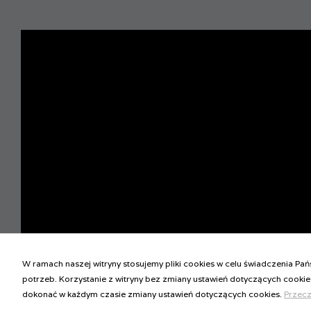
W ramach naszej witryny stosujemy pliki cookies w celu świadczenia P
potrzeb. Korzystanie z witryny bez zmiany ustawień dotyczących coo
dokonać w każdym czasie zmiany ustawień dotyczących cookies.
Przecz